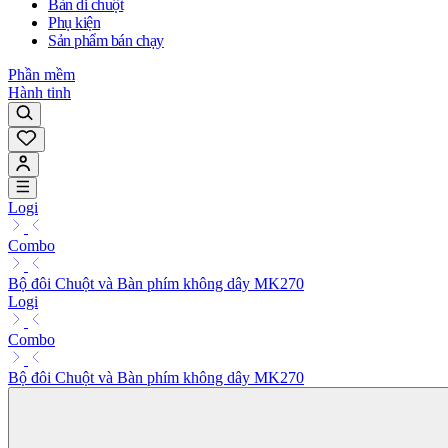
Bàn di chuột
Phụ kiện
Sản phẩm bán chạy
Phần mềm
Hành tinh
Logi
Combo
Bộ đôi Chuột và Bàn phím không dây MK270
Logi
Combo
Bộ đôi Chuột và Bàn phím không dây MK270