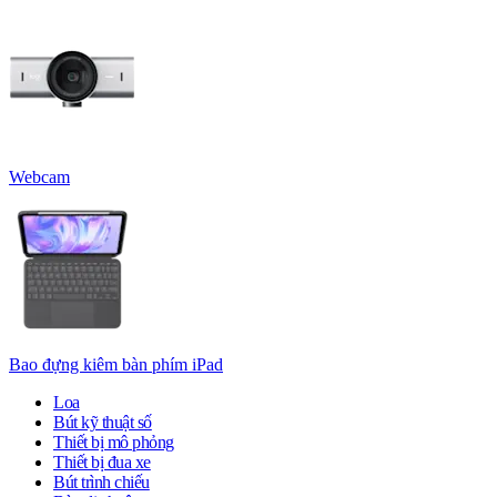
Webcam
Bao đựng kiêm bàn phím iPad
Loa
Bút kỹ thuật số
Thiết bị mô phỏng
Thiết bị đua xe
Bút trình chiếu