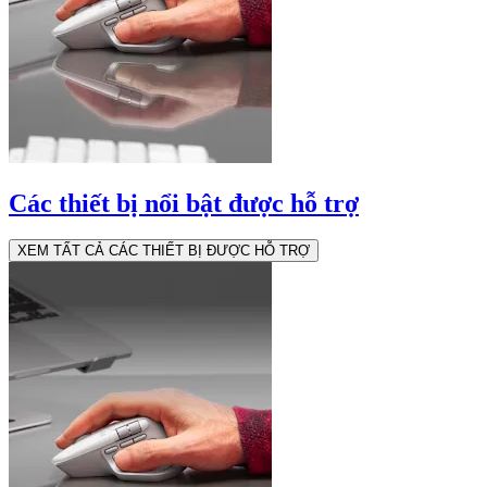
Các thiết bị nổi bật được hỗ trợ
XEM TẤT CẢ CÁC THIẾT BỊ ĐƯỢC HỖ TRỢ