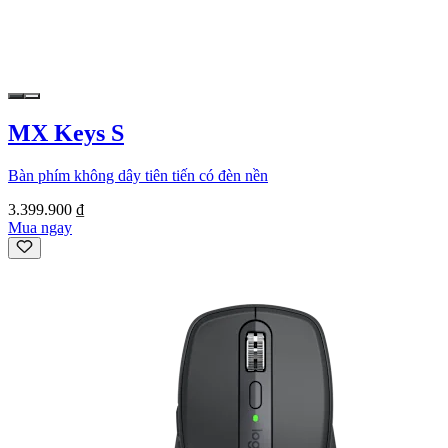
MX Keys S
Bàn phím không dây tiên tiến có đèn nền
3.399.900 ₫
Mua ngay