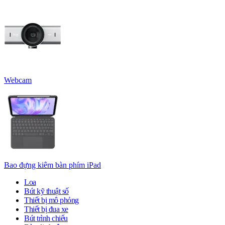
Webcam
Bao đựng kiêm bàn phím iPad
Loa
Bút kỹ thuật số
Thiết bị mô phỏng
Thiết bị đua xe
Bút trình chiếu