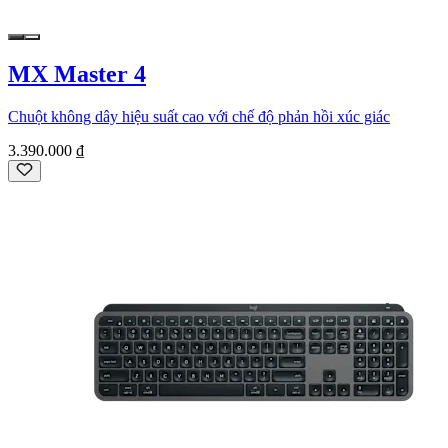
MX Master 4
Chuột không dây hiệu suất cao với chế độ phản hồi xúc giác
3.390.000 ₫