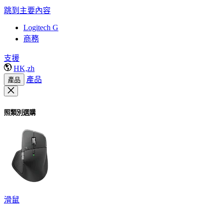
跳到主要內容
Logitech G
商務
支援
HK,zh
產品
產品
照類別選購
滑鼠