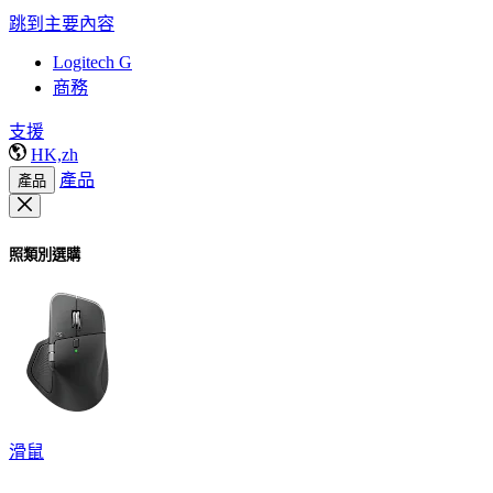
跳到主要內容
Logitech G
商務
支援
HK,zh
產品
產品
照類別選購
滑鼠