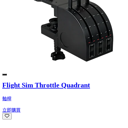
Flight Sim Throttle Quadrant
軸桿
立即購買