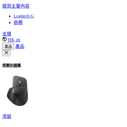
跳到主要內容
Logitech G
商務
支援
HK,zh
產品
產品
照類別選購
滑鼠