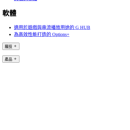
軟體
適用於遊戲與串流播放用途的 G HUB
為高效性能打造的 Options+
羅技
產品
適用於遊戲與串流播放用途
支援
軟體
HK,zh
©2026 Logitech. 保留所有權利。
使用條款
隱私權政策
Cookie 設定
網站地圖
Logitech