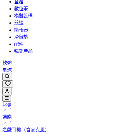
音箱
數位筆
模擬設備
競速
簡報器
滑鼠墊
配件
暢銷產品
軟體
星球
Logi
選購
遊戲耳機（含麥克風）