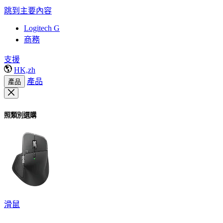
跳到主要內容
Logitech G
商務
支援
HK,zh
產品
產品
照類別選購
滑鼠