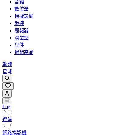
音箱
數位筆
模擬設備
競速
簡報器
滑鼠墊
配件
暢銷產品
軟體
星球
Logi
選購
網路攝影機