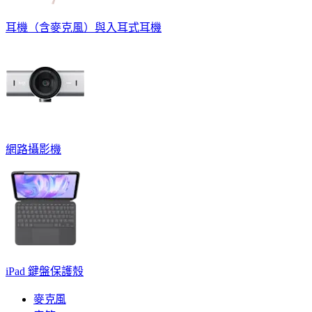
耳機（含麥克風）與入耳式耳機
網路攝影機
iPad 鍵盤保護殼
麥克風