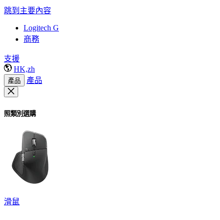
跳到主要內容
Logitech G
商務
支援
HK,zh
產品
產品
照類別選購
滑鼠