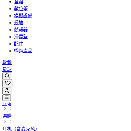
音箱
數位筆
模擬設備
競速
簡報器
滑鼠墊
配件
暢銷產品
軟體
星球
Logi
選購
耳机（含麦克风）