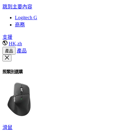
跳到主要內容
Logitech G
商務
支援
HK,zh
產品
產品
照類別選購
滑鼠