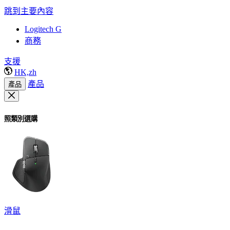
跳到主要內容
Logitech G
商務
支援
HK,zh
產品
產品
照類別選購
滑鼠