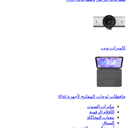
كاميرات ويب
حافظات لوحات المفاتيح لأجهزة ‏iPad
مكبرات الصوت
الأقلام الرقمية
معدات المحاكاة
السباق