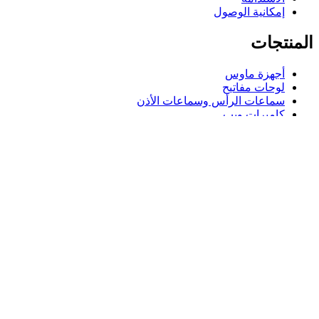
إمكانية الوصول
المنتجات
أجهزة ماوس
لوحات مفاتيح
سماعات الرأس وسماعات الأذن
كاميرات ويب
مكبرات الصوت
حافظات لوحة مفاتيح لجهاز iPad
أجهزة ماوس للألعاب
لوحات مفاتيح للألعاب
سماعة رأس للألعاب
الدعم
دعم فردي
دعم الألعاب
تواصل معنا
Logitech