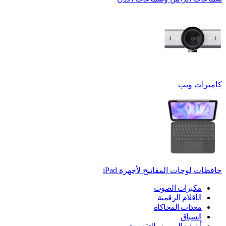
كاميرات ويب
حافظات لوحات المفاتيح لأجهزة ‏iPad
مكبرات الصوت
الأقلام الرقمية
معدات المحاكاة
السباق