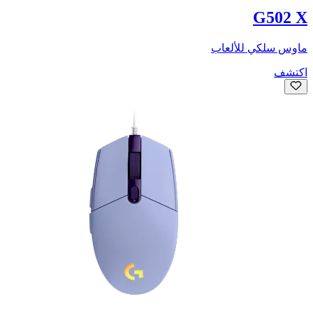
G502 X
ماوس سلكي للألعاب
اكتشف