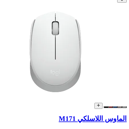
الماوس اللاسلكي M171