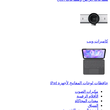
كاميرات ويب
حافظات لوحات المفاتيح لأجهزة ‏iPad
مكبرات الصوت
الأقلام الرقمية
معدات المحاكاة
السباق