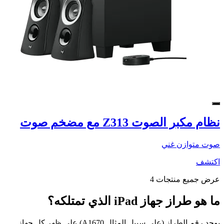
نظام مكبر الصوت Z313 مع مضخم صوت
صوت متوازن غني
اكتشف
عرض جميع منتجات 4
ما هو طراز جهاز iPad الذي تمتلكه؟
يوجد رقم الطراز (على سبيل المثال A1670) على ظهر كل جهاز