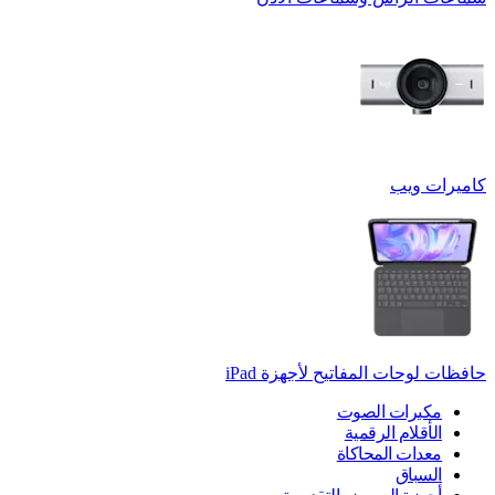
كاميرات ويب
حافظات لوحات المفاتيح لأجهزة ‏iPad
مكبرات الصوت
الأقلام الرقمية
معدات المحاكاة
السباق