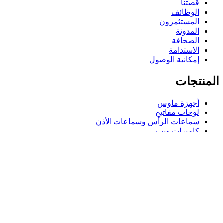
قصتنا
الوظائف
المستثمرون
المدونة
الصحافة
الاستدامة
إمكانية الوصول
المنتجات
أجهزة ماوس
لوحات مفاتيح
سماعات الرأس وسماعات الأذن
كاميرات ويب
مكبرات الصوت
حافظات لوحة مفاتيح لجهاز iPad
أجهزة ماوس للألعاب
لوحات مفاتيح للألعاب
سماعة رأس للألعاب
الدعم
دعم فردي