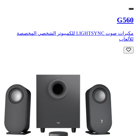
G560
مكبرات صوت LIGHTSYNC للكمبيوتر الشخصي المخصصة
للألعاب