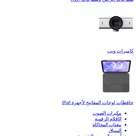
كاميرات ويب
حافظات لوحات المفاتيح لأجهزة ‏iPad
مكبرات الصوت
الأقلام الرقمية
معدات المحاكاة
السباق