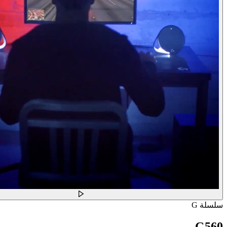
سلسلة G
G560