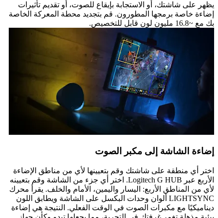
يظهر على شاشتك، أو الاستجابة بإيقاع للصوت، أو تقديم تأثيرات
إضاءة خاصة برمجها المطورون. قم بتجديد محطة المعركة الخاصة
بك مع ~16.8 مليون لون قابل للتخصيص.
إضاءة الشاشة إلى مكبر الصوت
اختر أي منطقة على شاشتك وقم بتعيينها لأي من مناطق الإضاءة
الأربع عبر Logitech G HUB. اختر أي جزء من الشاشة وقم بتعيينه
لأي من المناطق الأربع: اليسار واليمين، الأمام والخلف. يقرأ محرك
LIGHTSYNC ألوان وحدات البكسل على الشاشة ويطابق اللون
ديناميكيًا مع مكبرات الصوت في الوقت الفعلي. النتيجة هي إضاءة
بيئية مذهلة تغمر غرفتك في التجربة، مما يجعلها تبدو وكأن جهاز