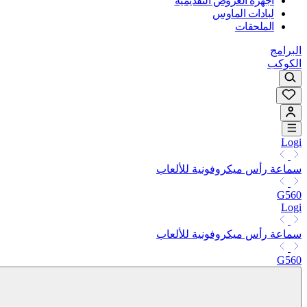
أجهزة العروض التقديمية
لبادات الماوس
الملحقات
البرامج
الكوكب
Logi
سماعة رأس ميكروفونية للألعاب
G560
Logi
سماعة رأس ميكروفونية للألعاب
G560