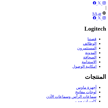
SA,ar
Logitech
قصتنا
الوظائف
المستثمرون
المدونة
الصحافة
الاستدامة
إمكانية الوصول
المنتجات
أجهزة ماوس
لوحات مفاتيح
سماعات الرأس وسماعات الأذن
كاميرات ويب
مكبرات الصوت