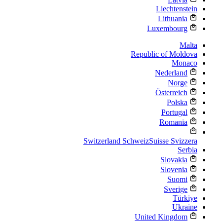
Liechtenstein
Lithuania
Luxembourg
Malta
Republic of Moldova
Monaco
Nederland
Norge
Österreich
Polska
Portugal
Romania
Switzerland
Schweiz
Suisse
Svizzera
Serbia
Slovakia
Slovenia
Suomi
Sverige
Türkiye
Ukraine
United Kingdom