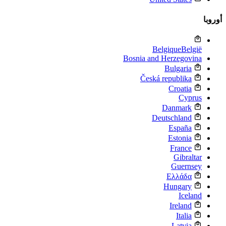
أوروبا
Belgique
België
Bosnia and Herzegovina
Bulgaria
Česká republika
Croatia
Cyprus
Danmark
Deutschland
España
Estonia
France
Gibraltar
Guernsey
Ελλάδα
Hungary
Iceland
Ireland
Italia
Latvia