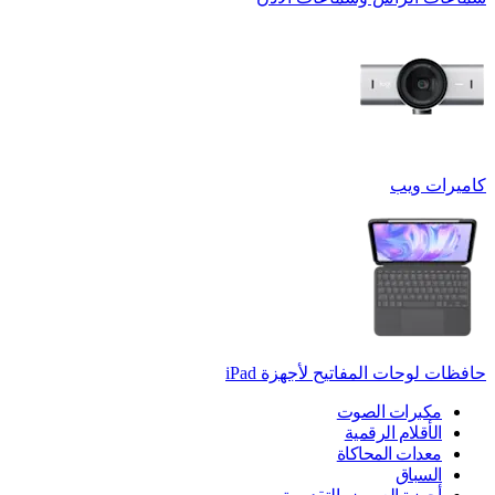
كاميرات ويب
حافظات لوحات المفاتيح لأجهزة ‏iPad
مكبرات الصوت
الأقلام الرقمية
معدات المحاكاة
السباق