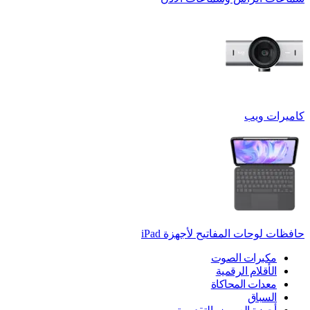
كاميرات ويب
حافظات لوحات المفاتيح لأجهزة ‏iPad
مكبرات الصوت
الأقلام الرقمية
معدات المحاكاة
السباق