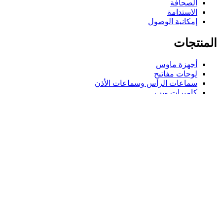
الصحافة
الاستدامة
إمكانية الوصول
المنتجات
أجهزة ماوس
لوحات مفاتيح
سماعات الرأس وسماعات الأذن
كاميرات ويب
مكبرات الصوت
حافظات لوحة مفاتيح لجهاز iPad
أجهزة ماوس للألعاب
لوحات مفاتيح للألعاب
سماعة رأس للألعاب
الدعم
دعم فردي
دعم الألعاب
تواصل معنا
Logitech