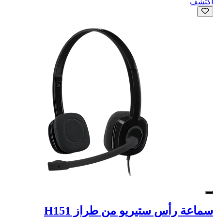
اكتشف
سماعة رأس ستيريو من طراز H151