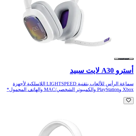
أسترو A30 لايت سبيد
سماعة الرأس للألعاب بتقنية LIGHTSPEED اللاسلكية لأجهزة
Xbox وPlayStation والكمبيوتر الشخصي/MAC والهاتف المحمول*