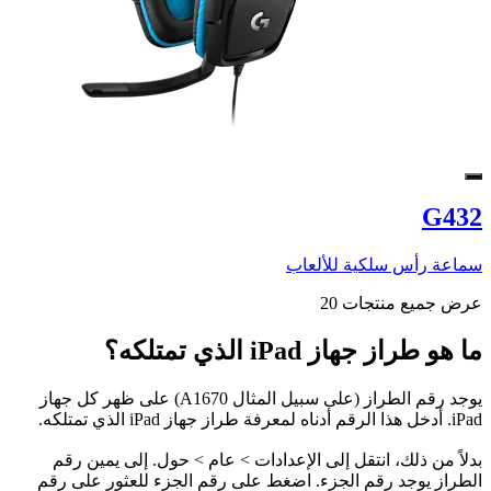
G432
سماعة رأس سلكية للألعاب
عرض جميع منتجات 20
ما هو طراز جهاز iPad الذي تمتلكه؟
يوجد رقم الطراز (على سبيل المثال A1670) على ظهر كل جهاز
iPad. أدخل هذا الرقم أدناه لمعرفة طراز جهاز iPad الذي تمتلكه.
بدلاً من ذلك، انتقل إلى الإعدادات > عام > حول. إلى يمين رقم
الطراز يوجد رقم الجزء. اضغط على رقم الجزء للعثور على رقم