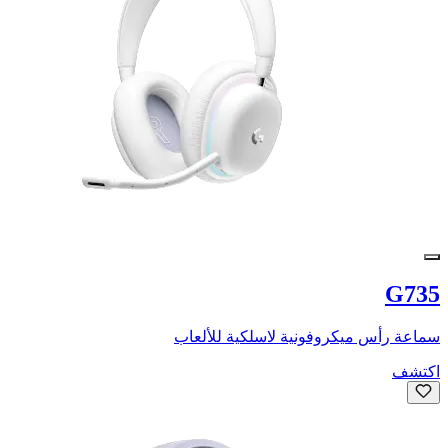
G735
سماعة رأس ميكروفونية لاسلكية للألعاب
اكتشف