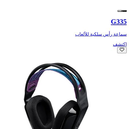
G335
سماعة رأس سلكية للألعاب
اكتشف