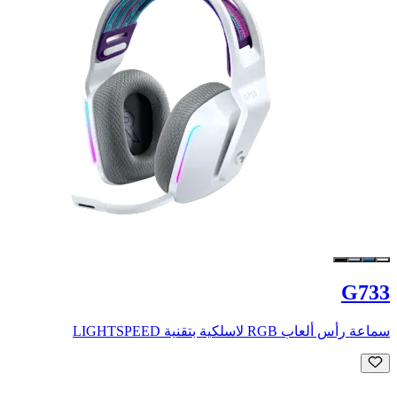
G733
سماعة رأس ألعاب RGB لاسلكية بتقنية LIGHTSPEED