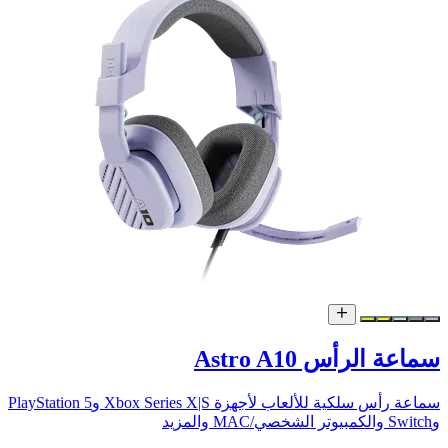
سماعة الرأس Astro A10
سماعة رأس سلكية للألعاب لأجهزة Xbox Series X|S وPlayStation 5
وSwitch والكمبيوتر الشخصي/MAC والمزيد