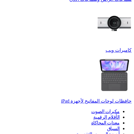
كاميرات ويب
حافظات لوحات المفاتيح لأجهزة ‏iPad
مكبرات الصوت
الأقلام الرقمية
معدات المحاكاة
السباق