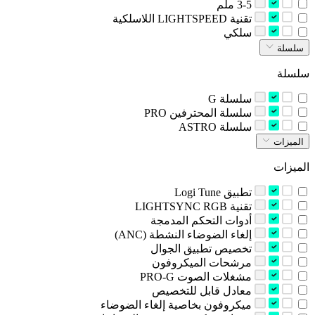
‫3-5 ملم‬
‫تقنية LIGHTSPEED اللاسلكية‬
‫سلكي‬
سلسلة
سلسلة
‫سلسلة G‬
‫سلسلة المحترفين‬ PRO
‫سلسلة‬ ASTRO
الميزات
الميزات
تطبيق Logi Tune
تقنية LIGHTSYNC RGB
‫أدوات التحكم المدمجة‬
‫إلغاء الضوضاء النشطة ‪(ANC)‬‬
‫تخصيص تطبيق الجوال‬
‫مرشحات الميكروفون‬
‫مشغلات الصوت PRO-G‬
‫معادل قابل للتخصيص‬
‫ميكروفون بخاصية إلغاء الضوضاء‬