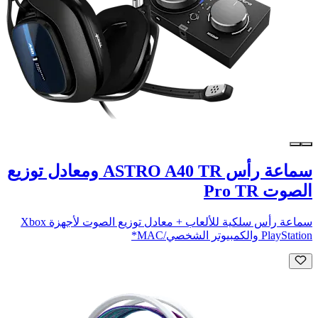
سماعة رأس ASTRO A40 TR ومعادل توزيع
الصوت Pro TR
سماعة رأس سلكية للألعاب + معادل توزيع الصوت لأجهزة Xbox
PlayStation والكمبيوتر الشخصي/MAC*