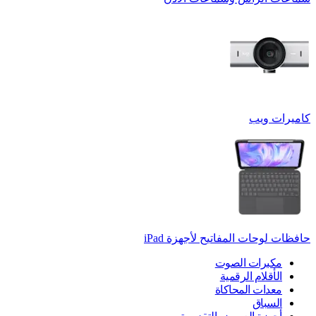
كاميرات ويب
حافظات لوحات المفاتيح لأجهزة ‏iPad
مكبرات الصوت
الأقلام الرقمية
معدات المحاكاة
السباق