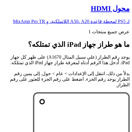
محول HDMI
لـ PS5 لمحطة قاعدة A50، A20 اللاسلكية، و MixAmp Pro TR
عرض جميع منتجات 1
ما هو طراز جهاز iPad الذي تمتلكه؟
يوجد رقم الطراز (على سبيل المثال A1670) على ظهر كل جهاز
iPad. أدخل هذا الرقم أدناه لمعرفة طراز جهاز iPad الذي تمتلكه.
بدلاً من ذلك، انتقل إلى الإعدادات > عام > حول. إلى يمين رقم
الطراز يوجد رقم الجزء. اضغط على رقم الجزء للعثور على رقم
الطراز.