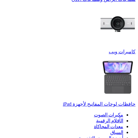
كاميرات ويب
حافظات لوحات المفاتيح لأجهزة ‏iPad
مكبرات الصوت
الأقلام الرقمية
معدات المحاكاة
السباق