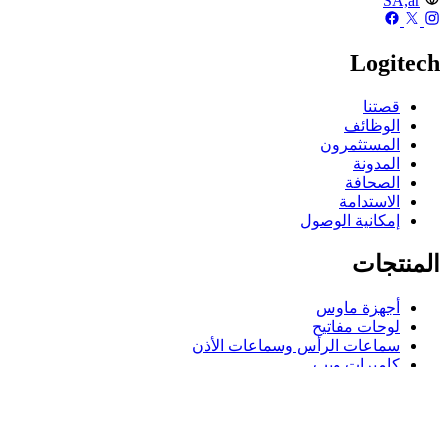
SA,ar
Logitech
قصتنا
الوظائف
المستثمرون
المدونة
الصحافة
الاستدامة
إمكانية الوصول
المنتجات
أجهزة ماوس
لوحات مفاتيح
سماعات الرأس وسماعات الأذن
كاميرات ويب
مكبرات الصوت
حافظات لوحة مفاتيح لجهاز iPad
أجهزة ماوس للألعاب
لوحات مفاتيح للألعاب