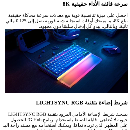
سرعة فائقة الأداء حقيقية 8K
احصل على ميزة تنافسية قوية مع معدلات سرعة محاكاة حقيقية
تبلغ 8K، ما يمنحك أوقات استجابة شبه فورية تصل إلى 0.125 مللي
ثانية. وبالتالي، يبدو كل إدخال سلسًا دون مجهود.
شريط إضاءة بتقنية LIGHTSYNC RGB
يمنحك شريط الإضاءة الأمامي المزود بتقنية LIGHTSYNC RGB
حيوية لا تُضاهى، قابلة للضبط باستخدام برنامج G Hub؛ للحصول
على المظهر الذي تريده تمامًا. ويمكنك استخدامه مع مسند راحة اليد