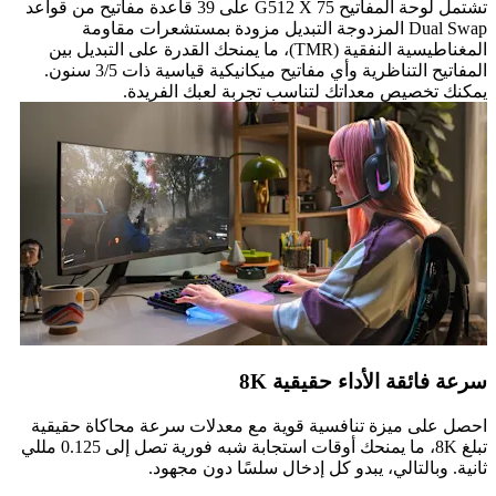
تشتمل لوحة المفاتيح G512 X 75 على 39 قاعدة مفاتيح من قواعد
Dual Swap المزدوجة التبديل مزودة بمستشعرات مقاومة
المغناطيسية النفقية (TMR)، ما يمنحك القدرة على التبديل بين
المفاتيح التناظرية وأي مفاتيح ميكانيكية قياسية ذات 3/5 سنون.
يمكنك تخصيص معداتك لتناسب تجربة لعبك الفريدة.
سرعة فائقة الأداء حقيقية 8K
احصل على ميزة تنافسية قوية مع معدلات سرعة محاكاة حقيقية
تبلغ 8K، ما يمنحك أوقات استجابة شبه فورية تصل إلى 0.125 مللي
ثانية. وبالتالي، يبدو كل إدخال سلسًا دون مجهود.