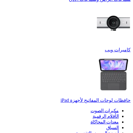
كاميرات ويب
حافظات لوحات المفاتيح لأجهزة ‏iPad
مكبرات الصوت
الأقلام الرقمية
معدات المحاكاة
السباق