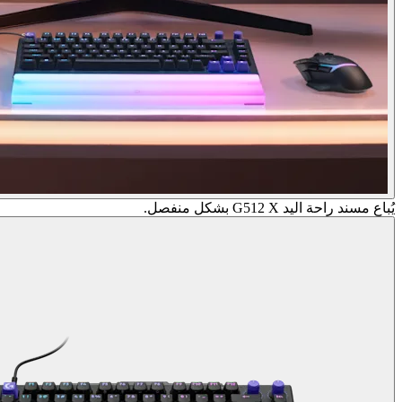
يُباع مسند راحة اليد G512 X بشكل منفصل.