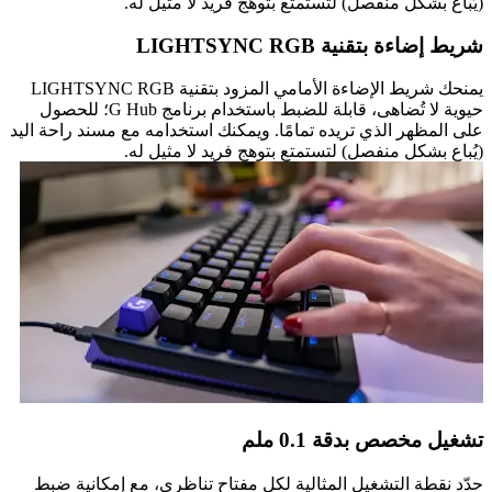
(يُباع بشكل منفصل) لتستمتع بتوهج فريد لا مثيل له.
شريط إضاءة بتقنية LIGHTSYNC RGB
يمنحك شريط الإضاءة الأمامي المزود بتقنية LIGHTSYNC RGB
حيوية لا تُضاهى، قابلة للضبط باستخدام برنامج G Hub؛ للحصول
على المظهر الذي تريده تمامًا. ويمكنك استخدامه مع مسند راحة اليد
(يُباع بشكل منفصل) لتستمتع بتوهج فريد لا مثيل له.
تشغيل مخصص بدقة 0.1 ملم
حدّد نقطة التشغيل المثالية لكل مفتاح تناظري، مع إمكانية ضبط