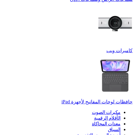
كاميرات ويب
حافظات لوحات المفاتيح لأجهزة ‏iPad
مكبرات الصوت
الأقلام الرقمية
معدات المحاكاة
السباق