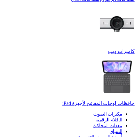
كاميرات ويب
حافظات لوحات المفاتيح لأجهزة ‏iPad
مكبرات الصوت
الأقلام الرقمية
معدات المحاكاة
السباق