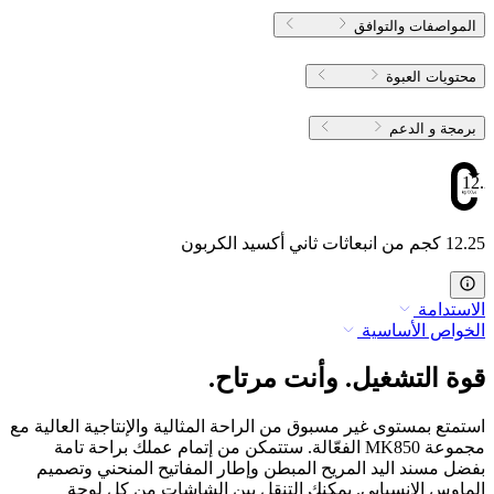
المواصفات والتوافق
محتويات العبوة
برمجة و الدعم
12.2
12.25 كجم من انبعاثات ثاني أكسيد الكربون
الاستدامة
الخواص الأساسية
قوة التشغيل. وأنت مرتاح.
استمتع بمستوى غير مسبوق من الراحة المثالية والإنتاجية العالية مع
مجموعة MK850 الفعّالة. ستتمكن من إتمام عملك براحة تامة
بفضل مسند اليد المريح المبطن وإطار المفاتيح المنحني وتصميم
الماوس الانسيابي. يمكنك التنقل بين الشاشات من كل لوحة