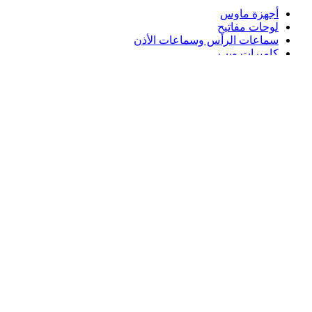
أجهزة ماوس
لوحات مفاتيح
سماعات الرأس وسماعات الأذن
كاميرات ويب
مكبرات الصوت
حافظات لوحة مفاتيح لجهاز iPad
أجهزة ماوس للألعاب
لوحات مفاتيح للألعاب
سماعة رأس للألعاب
الدعم
دعم فردي
دعم الألعاب
تواصل معنا
Logitech
المنتجات
الدعم