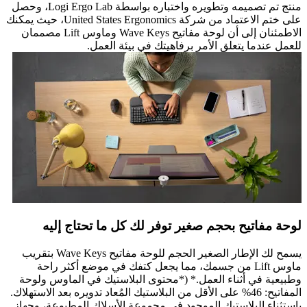
منتج تم تصميمه وتطويره واختباره بواسطة Logi Ergo Lab، وحصل
على ختم الاعتماد من شركة United States Ergonomics، حيث يمكنك
الاطمئنان إلى أن لوحة مفاتيح Wave Keys وماوس Lift مصممان
للعمل عندما يتعلق الأمر برفاهيتك في بيئة العمل.
لوحة مفاتيح بحجم صغير توفر لك كل ما تحتاج إليه
يسمح لك الإطار الصغير الحجم للوحة مفاتيح Wave Keys بتقريب
ماوس Lift من جسمك، مما يجعل كتفك في موضع أكثر راحة
وطبيعية في أثناء العمل.* (*محتوى البلاستيك في الماوس ولوحة
المفاتيح: 46% على الأقل من البلاستيك المُعاد تدويره بعد الاستهلاك.
باستثناء البلاستيك الموجود في مجموعة الأسلاك المطبوعة، وجهاز