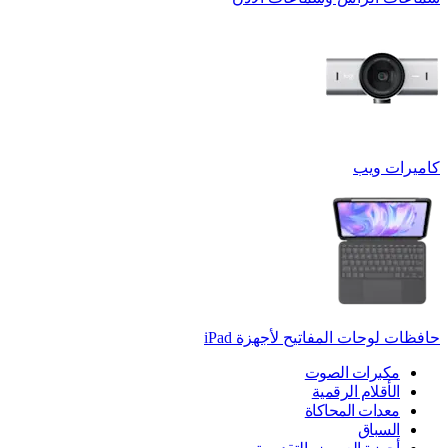
كاميرات ويب
حافظات لوحات المفاتيح لأجهزة ‏iPad
مكبرات الصوت
الأقلام الرقمية
معدات المحاكاة
السباق