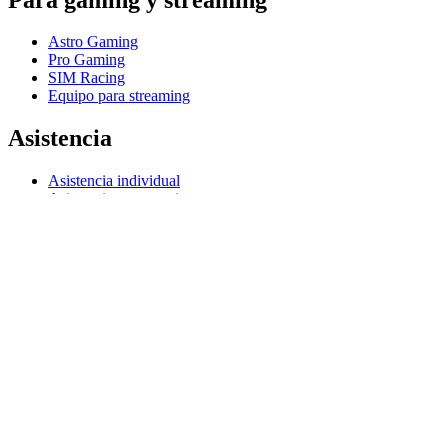
Astro Gaming
Pro Gaming
SIM Racing
Equipo para streaming
Asistencia
Asistencia individual
Asistencia para gaming
Asistencia para empresas y educación
Contáctanos
Seguimiento de tu Pedido
Software
G Hub para gaming y streaming
Options+ para el rendimiento
Logitech
Productos