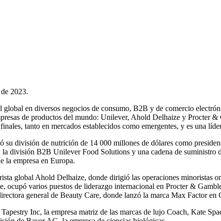
 de 2023.
l global en diversos negocios de consumo, B2B y de comercio electróni
 empresas de productos del mundo: Unilever, Ahold Delhaize y Procter & 
 finales, tanto en mercados establecidos como emergentes, y es una líder
ó su división de nutrición de 14 000 millones de dólares como presiden
 la división B2B Unilever Food Solutions y una cadena de suministro de
e la empresa en Europa.
ista global Ahold Delhaize, donde dirigió las operaciones minoristas o
 ocupó varios puestos de liderazgo internacional en Procter & Gamble, 
irectora general de Beauty Care, donde lanzó la marca Max Factor en 
e Tapestry Inc, la empresa matriz de las marcas de lujo Coach, Kate S
sión de Bayer AG, la empresa de ciencias biológicas.