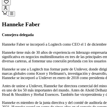
Hanneke Faber
Consejera delegada
Hanneke Faber se incorporó a Logitech como CEO el 1 de diciembre
Hanneke tiene más de 30 años de experiencia en liderazgo empresaria
significativa en negocios multimillonarios en tres de las principales
diversas carteras, al fomentar una conexión profunda con los usuarios
Hanneke se une a Logitech tras formar parte de Unilever, donde dirigi
marcas globales como Knorr y Hellmann's, investigación y desarrollo,
Hanneke se incorporó a Unilever en enero de 2018 como presidenta d
Antes de unirse a Unilever, Hanneke fue directora comercial del minor
en uno de los 50 más importantes del mundo. Antes de Ahold Delhaize,
Head & Shoulders y Herbal Essences. También fue vicepresidenta y d
Hanneke es miembro de la junta directiva y del comité de auditoría d
2021, Hanneke ocupó un cargo de cinco años en el consejo de supervi