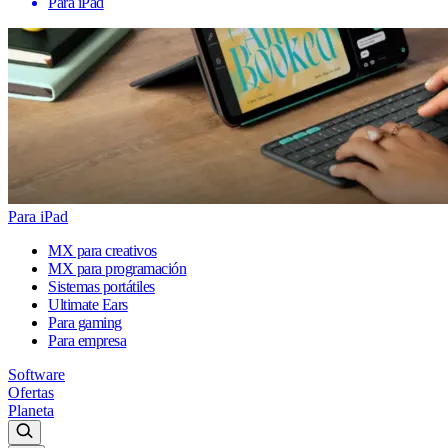
Para iPad
Para iPad
MX para creativos
MX para programación
Sistemas portátiles
Ultimate Ears
Para gaming
Para empresa
Software
Ofertas
Planeta