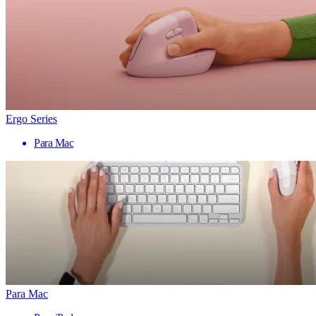
Ergo Series
Para Mac
Para Mac