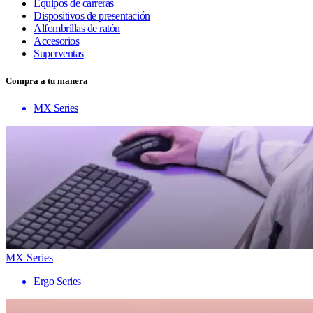
Equipos de carreras
Dispositivos de presentación
Alfombrillas de ratón
Accesorios
Superventas
Compra a tu manera
MX Series
MX Series
Ergo Series