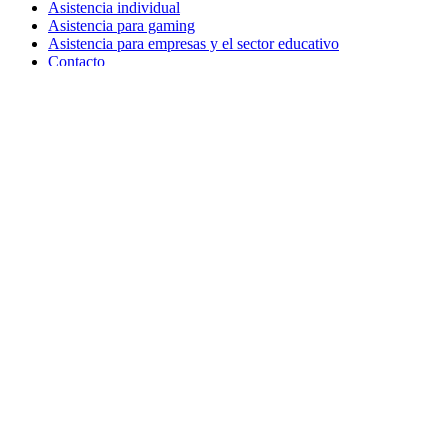
Asistencia individual
Asistencia para gaming
Asistencia para empresas y el sector educativo
Contacto
Piezas de repuesto
Seguimiento del pedido
Devoluciones y cancelaciones
Software
G HUB para gaming y streaming
Options+ para aumentar el rendimiento
Logitech
Descubre los productos
Para aumentar la productividad
Para gaming y streaming
Para empresas