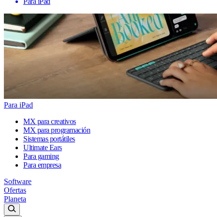
Para iPad
Para iPad
MX para creativos
MX para programación
Sistemas portátiles
Ultimate Ears
Para gaming
Para empresa
Software
Ofertas
Planeta