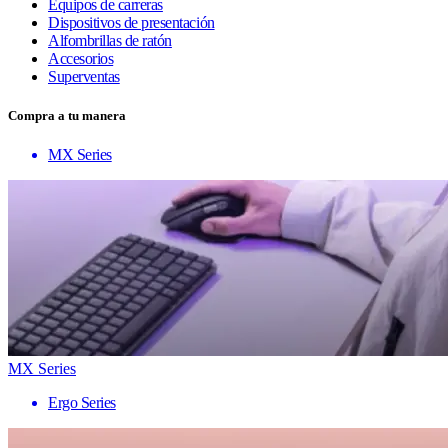
Equipos de carreras
Dispositivos de presentación
Alfombrillas de ratón
Accesorios
Superventas
Compra a tu manera
MX Series
MX Series
Ergo Series