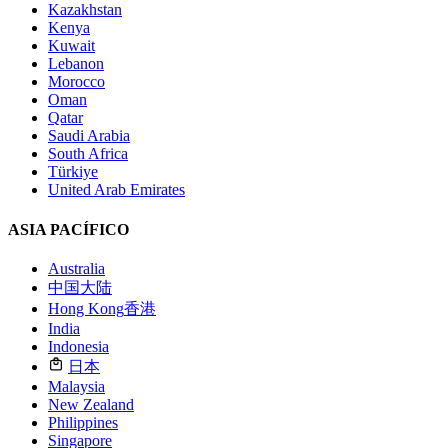
Kazakhstan
Kenya
Kuwait
Lebanon
Morocco
Oman
Qatar
Saudi Arabia
South Africa
Türkiye
United Arab Emirates
ASIA PACÍFICO
Australia
中国大陆
Hong Kong
香港
India
Indonesia
日本
Malaysia
New Zealand
Philippines
Singapore