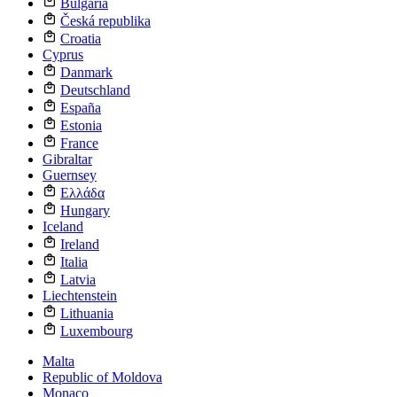
Bulgaria
Česká republika
Croatia
Cyprus
Danmark
Deutschland
España
Estonia
France
Gibraltar
Guernsey
Ελλάδα
Hungary
Iceland
Ireland
Italia
Latvia
Liechtenstein
Lithuania
Luxembourg
Malta
Republic of Moldova
Monaco