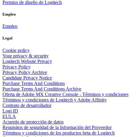
Premios de diseño de Logitech
Empleo
Empleo
Legal
Cookie policy
Your privacy & security
Logitech Website Privacy
Privacy Policy
Privacy Policy Archive
Candidate Privacy Notice
Purchase Terms And Conditions
Purchase Terms And Conditions Archive
Oferta de Adobe MX Creative Console - Términos y condiciones
Términos y condiciones de Logitech y Adobe Affinity
Contrato de desarrollador
Logi ID
EULA
Acuerdo de protección de datos
Requisitos de seguridad de la Información del Proveedor
Términos y condiciones de los productos beta de Logitech