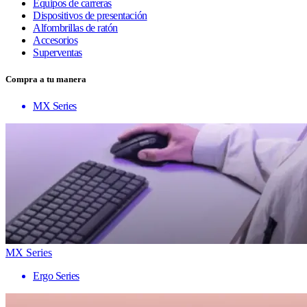
Equipos de carreras
Dispositivos de presentación
Alfombrillas de ratón
Accesorios
Superventas
Compra a tu manera
MX Series
MX Series
Ergo Series