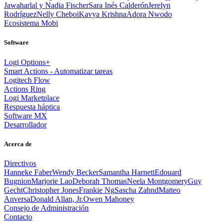
Jawaharlal y Nadia Fischer
Sara Inés Calderón
Jerelyn
Rodríguez
Nelly Cheboi
Kavya Krishna
Adora Nwodo
Ecosistema Mobi
Software
Logi Options+
Smart Actions - Automatizar tareas
Logitech Flow
Actions Ring
Logi Marketplace
Respuesta háptica
Software MX
Desarrollador
Acerca de
Directivos
Hanneke Faber
Wendy Becker
Samantha Harnett
Edouard
Bugnion
Marjorie Lao
Deborah Thomas
Neela Montgomery
Guy
Gecht
Christopher Jones
Frankie Ng
Sascha Zahnd
Matteo
Anversa
Donald Allan, Jr.
Owen Mahoney
Consejo de Administración
Contacto