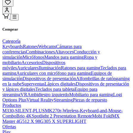
Comprar
Categoría
Keyboards
Ratones
Webcams
Cámaras para
conferencias
Combinaciones
Altavoces
Conducción y
simulación
Micrófonos
Mandos para gaming
Ropa y
mobiliario
Accesorios
Dispositivos
móviles
Auriculares
Iluminación
Ratones para gaming
Teclados para
gaming
Auriculares con micrófono para gaming
Equipos de
simulación
Dispositivos de presentación
Alfombrillas de ratón
gaming
en la nube
Superventas
Lápices digitales
Dispositivos de presentación
y lápices digitales
Teclados para tableta
Equipo para
streaming
VR
Ambidiestro izquierdo
Mobiliario para gaming
Logi
Options Plus
Virtual Reality
Streaming
Piezas de repuesto
Productos
M330-SILENT-PLUS
MK270r-Wireless-Keyboard-and-Mouse-
Combo
Brio 4K
Spotlight 2 Presentation Remote
Mobi Fold
MX
Master 4
G512 X 98
G305 X SUPERLIGHT
Ofertas
Play