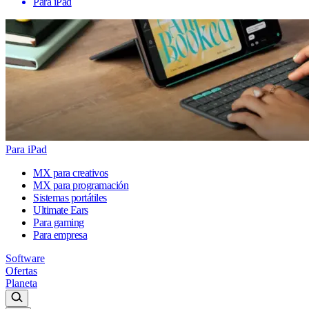
Para iPad
Para iPad
MX para creativos
MX para programación
Sistemas portátiles
Ultimate Ears
Para gaming
Para empresa
Software
Ofertas
Planeta