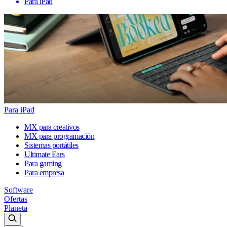
Para iPad
Para iPad
MX para creativos
MX para programación
Sistemas portátiles
Ultimate Ears
Para gaming
Para empresa
Software
Ofertas
Planeta