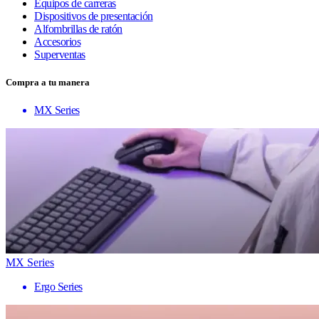
Equipos de carreras
Dispositivos de presentación
Alfombrillas de ratón
Accesorios
Superventas
Compra a tu manera
MX Series
MX Series
Ergo Series