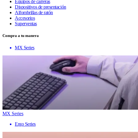
Equipos de carreras
Dispositivos de presentación
Alfombrillas de ratón
Accesorios
Superventas
Compra a tu manera
MX Series
MX Series
Ergo Series