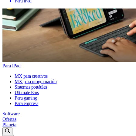
Para iPad
Para iPad
MX para creativos
MX para programación
Sistemas portátiles
Ultimate Ears
Para gaming
Para empresa
Software
Ofertas
Planeta