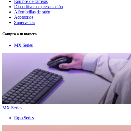
Equipos de carreras
Dispositivos de presentación
Alfombrillas de ratón
Accesorios
Superventas
Compra a tu manera
MX Series
MX Series
Ergo Series