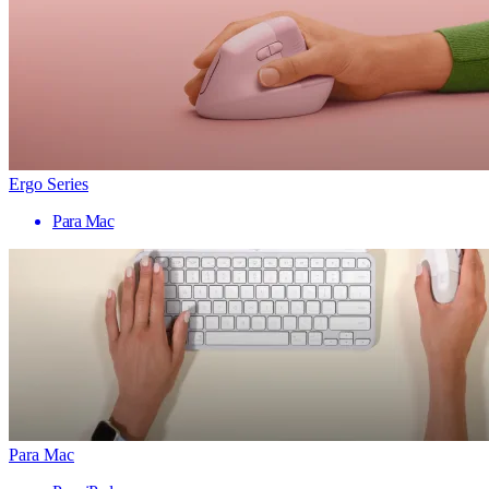
Ergo Series
Para Mac
Para Mac