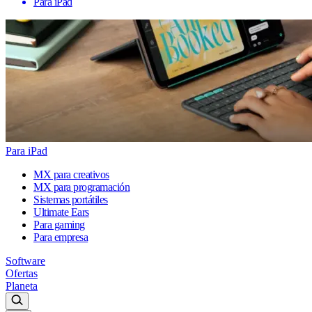
Para iPad
Para iPad
MX para creativos
MX para programación
Sistemas portátiles
Ultimate Ears
Para gaming
Para empresa
Software
Ofertas
Planeta