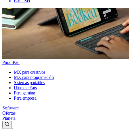
Para iPad
Para iPad
MX para creativos
MX para programación
Sistemas portátiles
Ultimate Ears
Para gaming
Para empresa
Software
Ofertas
Planeta