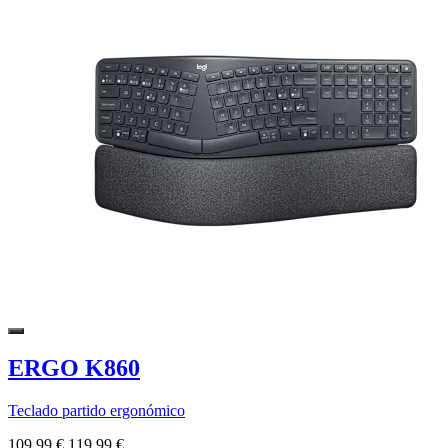
ERGO K860
Teclado partido ergonómico
109,99 €
119,99 €