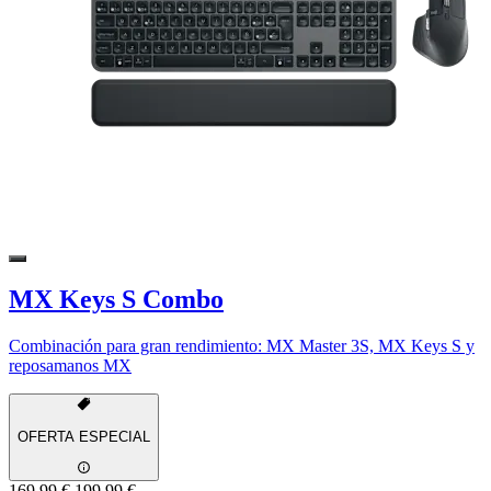
MX Keys S Combo
Combinación para gran rendimiento: MX Master 3S, MX Keys S y
reposamanos MX
OFERTA ESPECIAL
169,99 €
199,99 €