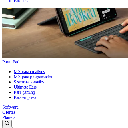
Para iPad
Para iPad
MX para creativos
MX para programación
Sistemas portátiles
Ultimate Ears
Para gaming
Para empresa
Software
Ofertas
Planeta