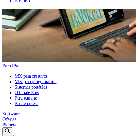
Para iPad
Para iPad
MX para creativos
MX para programación
Sistemas portátiles
Ultimate Ears
Para gaming
Para empresa
Software
Ofertas
Planeta