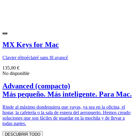
MX Keys for Mac
Clavier rétroéclairé sans fil avancé
135,00 €
No disponible
Advanced (compacto)
Más pequeño. Más inteligente. Para Mac.
Rinde al máximo dondequiera que vayas, ya sea en la oficina, el
hogar, la cafetería o la sala de espera del aeropuerto. Hemos creado
soluciones que son fáciles de guardar en la mochila y de llevar a
todas partes.
DESCUBRIR TODO