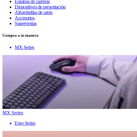
Equipos de carreras
Dispositivos de presentación
Alfombrillas de ratón
Accesorios
Superventas
Compra a tu manera
MX Series
MX Series
Ergo Series