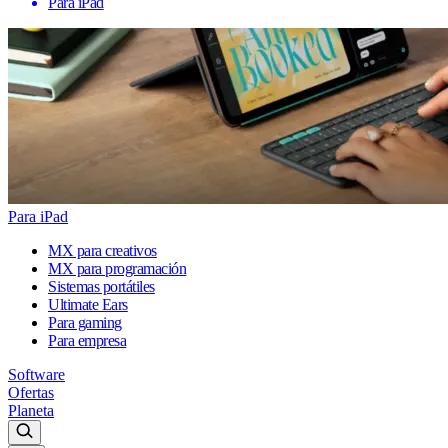
Para iPad
Para iPad
MX para creativos
MX para programación
Sistemas portátiles
Ultimate Ears
Para gaming
Para empresa
Software
Ofertas
Planeta