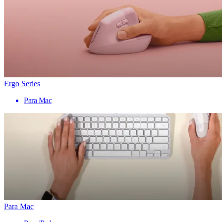
Ergo Series
Para Mac
Para Mac