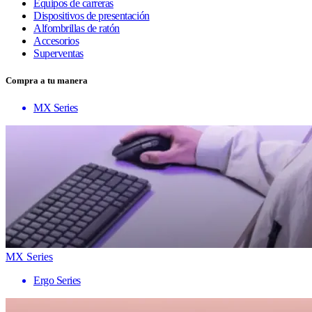
Equipos de carreras
Dispositivos de presentación
Alfombrillas de ratón
Accesorios
Superventas
Compra a tu manera
MX Series
MX Series
Ergo Series