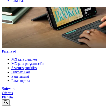
Para iPad
Para iPad
MX para creativos
MX para programación
Sistemas portátiles
Ultimate Ears
Para gaming
Para empresa
Software
Ofertas
Planeta