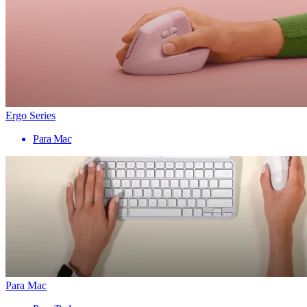
Ergo Series
Para Mac
Para Mac