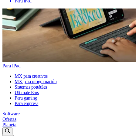
Para iPad
Para iPad
MX para creativos
MX para programación
Sistemas portátiles
Ultimate Ears
Para gaming
Para empresa
Software
Ofertas
Planeta