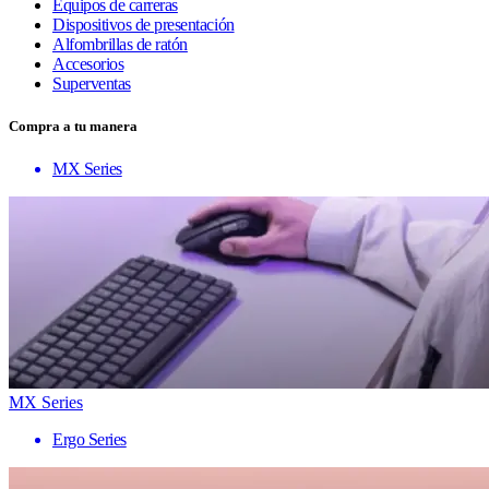
Equipos de carreras
Dispositivos de presentación
Alfombrillas de ratón
Accesorios
Superventas
Compra a tu manera
MX Series
MX Series
Ergo Series