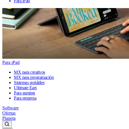
Para iPad
Para iPad
MX para creativos
MX para programación
Sistemas portátiles
Ultimate Ears
Para gaming
Para empresa
Software
Ofertas
Planeta