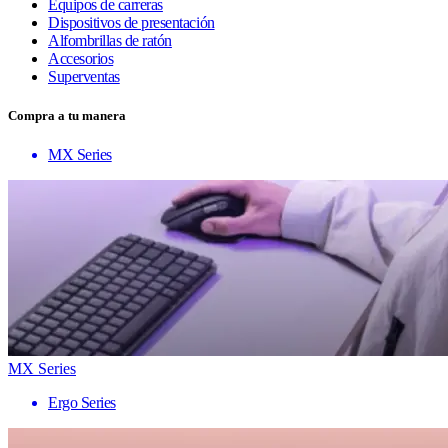
Equipos de carreras
Dispositivos de presentación
Alfombrillas de ratón
Accesorios
Superventas
Compra a tu manera
MX Series
MX Series
Ergo Series