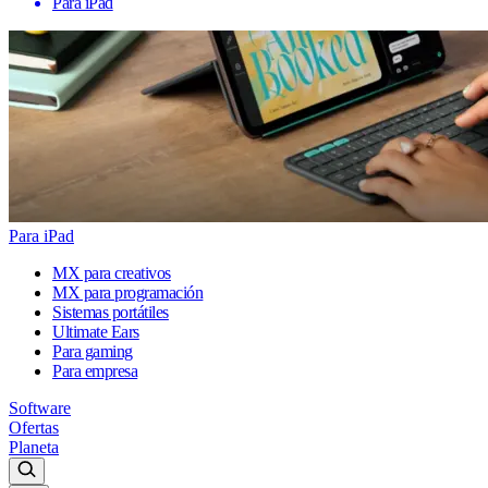
Para iPad
Para iPad
MX para creativos
MX para programación
Sistemas portátiles
Ultimate Ears
Para gaming
Para empresa
Software
Ofertas
Planeta