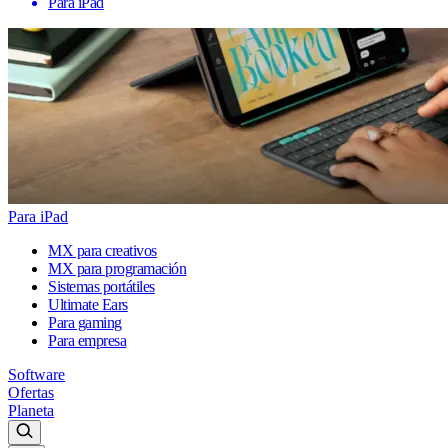
Para iPad
Para iPad
MX para creativos
MX para programación
Sistemas portátiles
Ultimate Ears
Para gaming
Para empresa
Software
Ofertas
Planeta