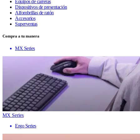
Equipos de carreras
Dispositivos de presentación
Alfombrillas de ratón
Accesorios
Superventas
Compra a tu manera
MX Series
MX Series
Ergo Series