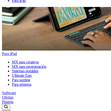
Para iPad
Para iPad
MX para creativos
MX para programación
Sistemas portátiles
Ultimate Ears
Para gaming
Para empresa
Software
Ofertas
Planeta