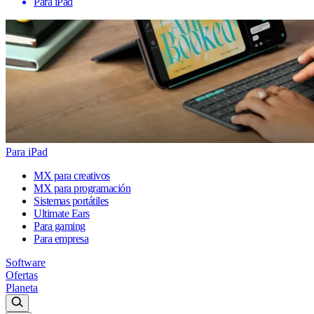
Para iPad
Para iPad
MX para creativos
MX para programación
Sistemas portátiles
Ultimate Ears
Para gaming
Para empresa
Software
Ofertas
Planeta