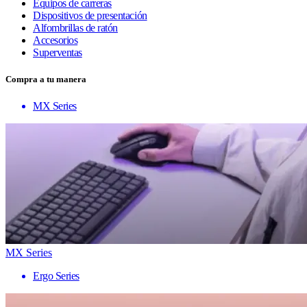
Equipos de carreras
Dispositivos de presentación
Alfombrillas de ratón
Accesorios
Superventas
Compra a tu manera
MX Series
MX Series
Ergo Series