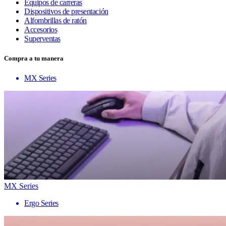
Equipos de carreras
Dispositivos de presentación
Alfombrillas de ratón
Accesorios
Superventas
Compra a tu manera
MX Series
MX Series
Ergo Series