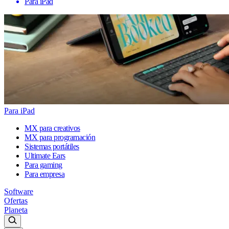
Para iPad
Para iPad
MX para creativos
MX para programación
Sistemas portátiles
Ultimate Ears
Para gaming
Para empresa
Software
Ofertas
Planeta