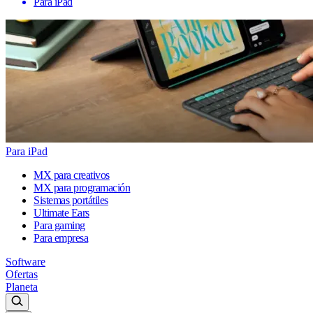
Para iPad
Para iPad
MX para creativos
MX para programación
Sistemas portátiles
Ultimate Ears
Para gaming
Para empresa
Software
Ofertas
Planeta