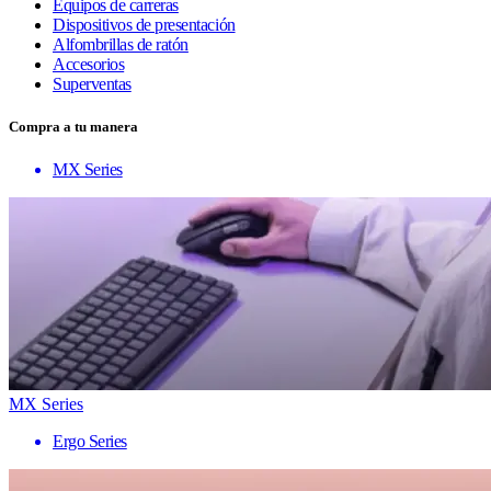
Equipos de carreras
Dispositivos de presentación
Alfombrillas de ratón
Accesorios
Superventas
Compra a tu manera
MX Series
MX Series
Ergo Series