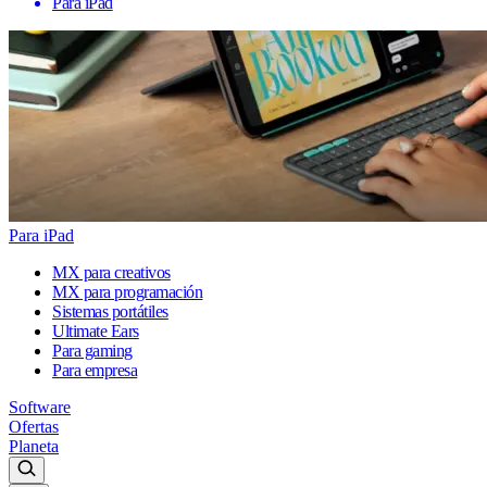
Para iPad
Para iPad
MX para creativos
MX para programación
Sistemas portátiles
Ultimate Ears
Para gaming
Para empresa
Software
Ofertas
Planeta