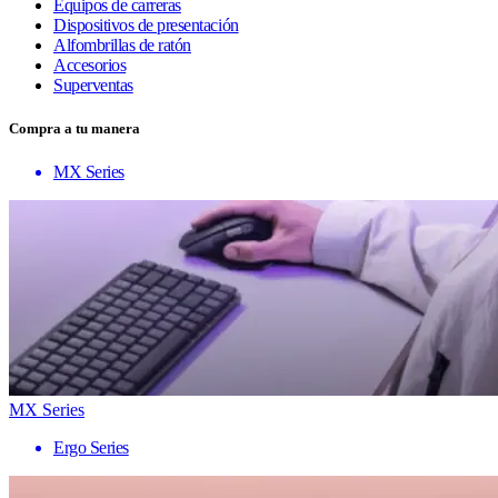
Equipos de carreras
Dispositivos de presentación
Alfombrillas de ratón
Accesorios
Superventas
Compra a tu manera
MX Series
MX Series
Ergo Series