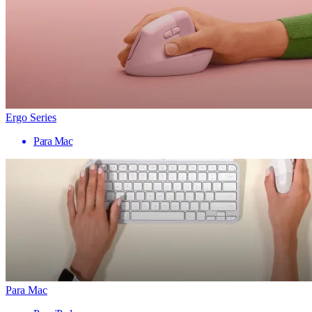
Ergo Series
Para Mac
Para Mac