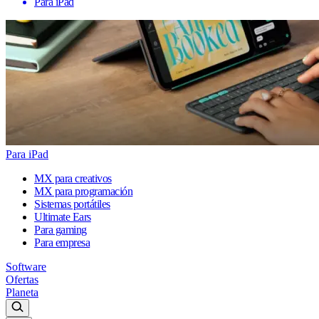
Para iPad
Para iPad
MX para creativos
MX para programación
Sistemas portátiles
Ultimate Ears
Para gaming
Para empresa
Software
Ofertas
Planeta