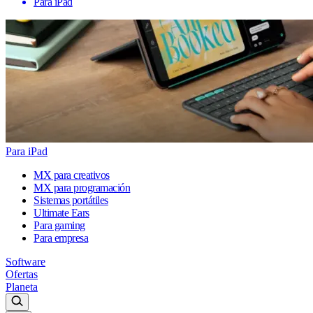
Para iPad
Para iPad
MX para creativos
MX para programación
Sistemas portátiles
Ultimate Ears
Para gaming
Para empresa
Software
Ofertas
Planeta