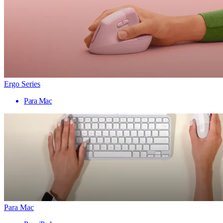
Ergo Series
Para Mac
Para Mac