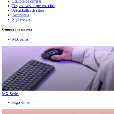
Equipos de carreras
Dispositivos de presentación
Alfombrillas de ratón
Accesorios
Superventas
Compra a tu manera
MX Series
MX Series
Ergo Series