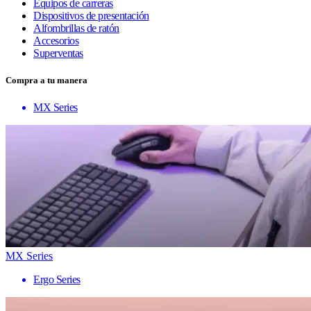
Equipos de carreras
Dispositivos de presentación
Alfombrillas de ratón
Accesorios
Superventas
Compra a tu manera
MX Series
MX Series
Ergo Series