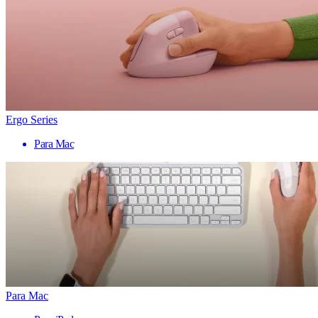
Ergo Series
Para Mac
Para Mac