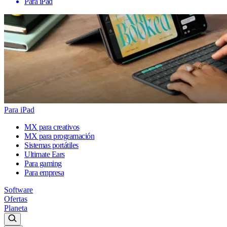
Para iPad
Para iPad
MX para creativos
MX para programación
Sistemas portátiles
Ultimate Ears
Para gaming
Para empresa
Software
Ofertas
Planeta