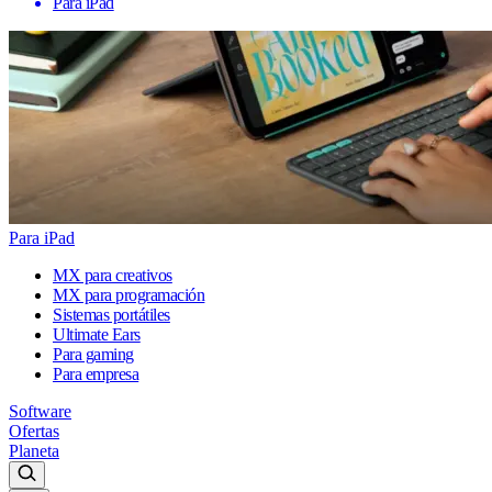
Para iPad
Para iPad
MX para creativos
MX para programación
Sistemas portátiles
Ultimate Ears
Para gaming
Para empresa
Software
Ofertas
Planeta