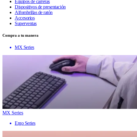
Equipos de carreras
Dispositivos de presentación
Alfombrillas de ratón
Accesorios
Superventas
Compra a tu manera
MX Series
MX Series
Ergo Series