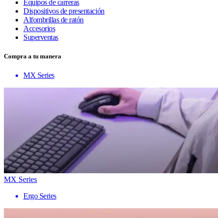
Equipos de carreras
Dispositivos de presentación
Alfombrillas de ratón
Accesorios
Superventas
Compra a tu manera
MX Series
MX Series
Ergo Series