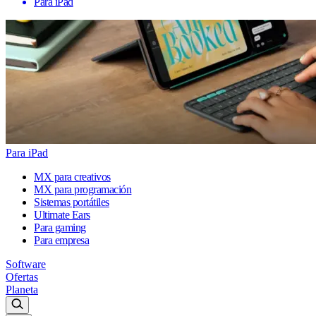
Para iPad
Para iPad
MX para creativos
MX para programación
Sistemas portátiles
Ultimate Ears
Para gaming
Para empresa
Software
Ofertas
Planeta