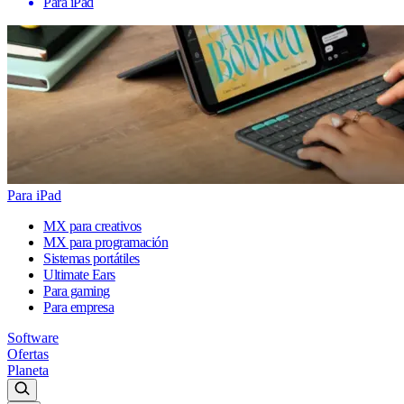
Para iPad
Para iPad
MX para creativos
MX para programación
Sistemas portátiles
Ultimate Ears
Para gaming
Para empresa
Software
Ofertas
Planeta