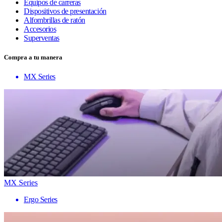
Equipos de carreras
Dispositivos de presentación
Alfombrillas de ratón
Accesorios
Superventas
Compra a tu manera
MX Series
MX Series
Ergo Series