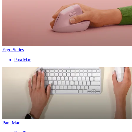
Ergo Series
Para Mac
Para Mac